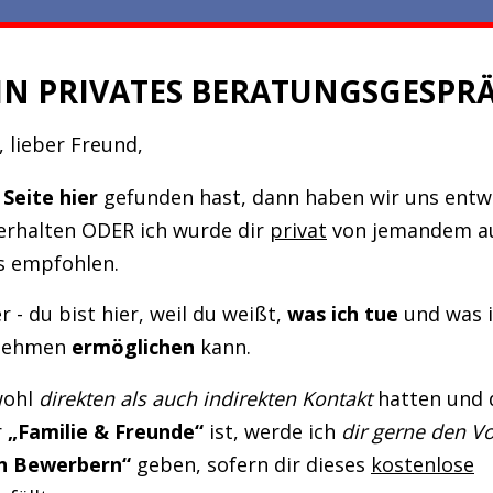
IN PRIVATES BERATUNGSGESPR
 lieber Freund,
 Seite hier
gefunden hast, dann haben wir uns ent
rhalten ODER ich wurde dir
privat
von jemandem a
s empfohlen.
 - du bist hier, weil du weißt,
was ich tue
und was i
nehmen
ermöglichen
kann.
wohl
direkten als auch indirekten Kontakt
hatten und 
r
„Familie & Freunde“
ist, werde ich
dir gerne den V
n Bewerbern
“
geben, sofern dir dieses
kostenlose