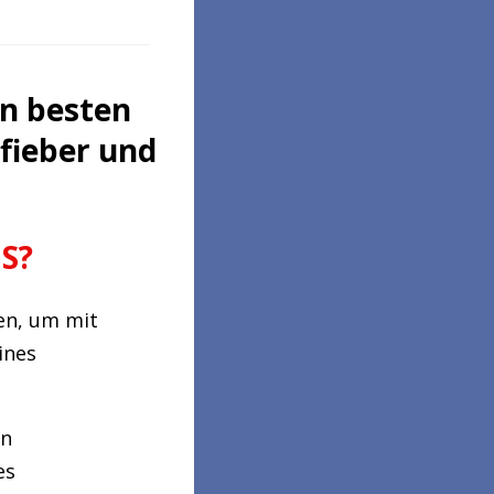
en besten
fieber und
S?
ten, um mit
ines
an
es