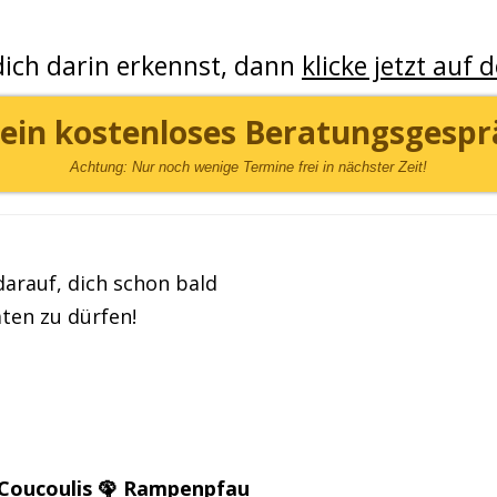
ich darin erkennst, dann
klicke jetzt auf 
ein kostenloses Beratungsgespr
Achtung: Nur noch wenige Termine frei in nächster Zeit!
darauf, dich schon bald
ten zu dürfen!
 Coucoulis 🦚 Rampenpfau