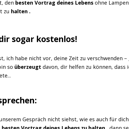
t, den
besten Vortrag deines Lebens
ohne Lampenf
t zu
halten
.
 dir sogar kostenlos!
t, ich habe nicht vor, deine Zeit zu verschwenden –
bin so
überzeugt
davon, dir helfen zu können, dass i
te...
sprechen:
nserem Gespräch nicht siehst, wie es auch für dic
 besten Vortrag deines Lebens zu halten
, dann se