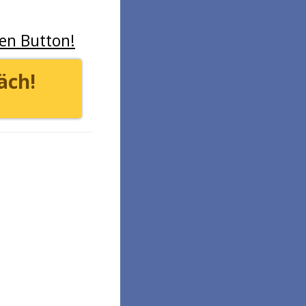
den Button!
äch!