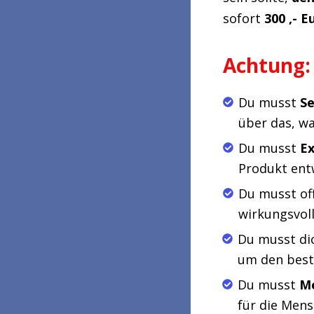
sofort
300
,- 
Achtung: 
Du musst
Se
über das, wa
Du musst
Ex
Produkt entw
Du musst off
wirkungsvoll
Du musst di
um den beste
Du musst
Me
für die Mens