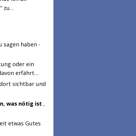
t“ zu…
u sagen haben -
tung oder ein
 davon erfährt…
dort sichtbar und
un, was
nötig ist
,
eit etwas Gutes