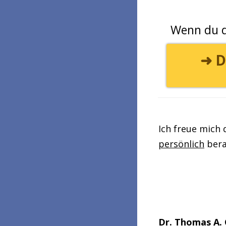
Wenn du d
➜ D
Ich freue mich 
persönlich
bera
Dr. Thomas A.