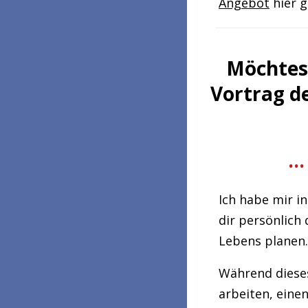
Angebot
hier ge
Möchtest
Vortrag d
.
Ich habe mir i
dir persönlich
Lebens planen..
Während dies
arbeiten, eine