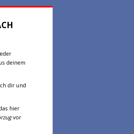
ÄCH
weder
us deinem
ch dir und
das hier
orzug
vor