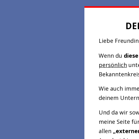
DE
Liebe Freundin,
Wenn du
diese
persönlich
unte
Bekanntenkrei
Wie auch immer
deinem Unter
Und da wir so
meine Seite fü
allen
„
externe