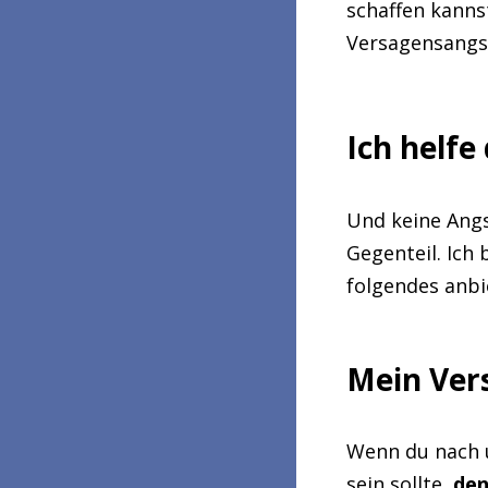
schaffen kanns
Versagensangs
Ich helfe
Und keine Angs
Gegenteil.
Ich 
folgendes anbie
Mein Ver
Wenn du nach u
sein sollte,
den