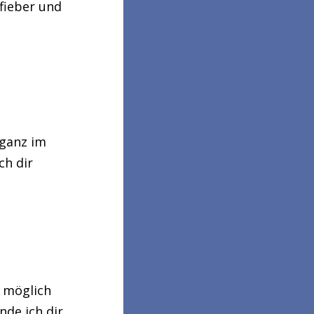
ieber und
 ganz im
ch dir
h möglich
nde ich dir